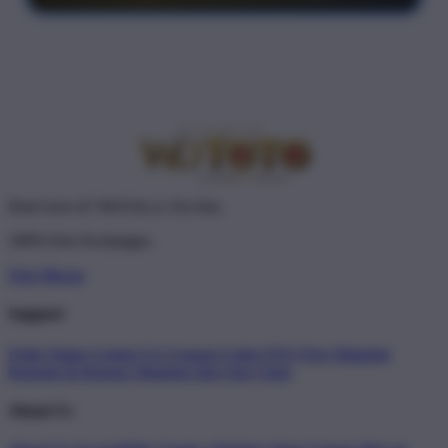
Don't love it? We'll fix it. For free.
100% Free Exchanges.
Toto Macau
Support
Order Status
Contact Us
Coupon Codes
FAQ
Free Shipping
Refunds & Returns
Shipping Info
Size Chart
About Us