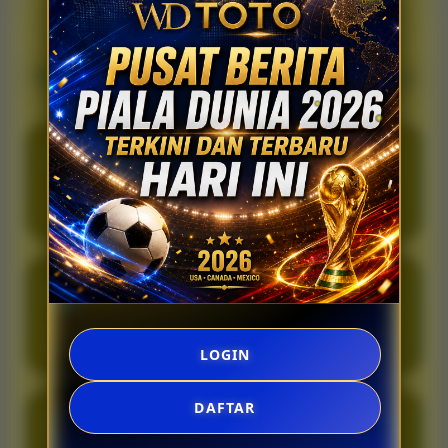
💬 REVIEW PEMAIN TERBARU
Kevin Aditya
K
⭐⭐⭐⭐⭐
WDTOTO jadi andalan saya buat cek info Toto Macau.
Update nya cepat banget dan datanya lengkap.
Rangga Wiratama
R
⭐⭐⭐⭐⭐
Data Macau di sini tersusun rapi, jadi gampang banget
buat dibaca dan dianalisa tiap hari.
LOGIN
DAFTAR
Gilang Ramdhan
G
⭐⭐⭐⭐⭐