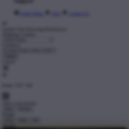
Support
Order Status
FAQ
Contact Us
Update Your Browsing Preferences
Shipping Country:
Currency:
Cancel
Katie:
5'10"
160
Select your person:
Male
Female
Height
Short
Med
Tall
Weight