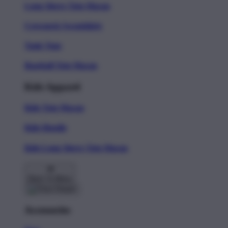
Long Sleeve Toto Macau
Crewneck Sweatshirts
Tank Tops
Baseball Toto Macau
Kids Apparel
Kids Toto Macau
Kids Hoodie
Kids Long Sleeve Toto Macau
Back To Menu
Accessories