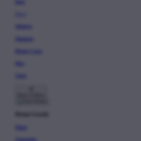
Hats
New!
Stickers
Magnets
Phone Cases
Pins
Totes
Back To Menu
Home Goods
Mugs
Tapestries