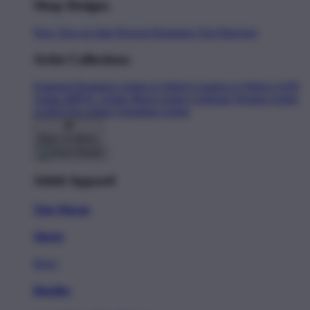
Shop Designs
New Tees on Sale
Newest Designers
Tag Directory
Artist Collections
Featured Designers
Artists to Watch
Creators to Watch
AAPI
Artists
BIPOC Artists
Black Artists
Celebrate Women Artists
LGBTQIA Artists
Ukrainian Artists
Back To Menu
Adult Apparel
Toto Macau
Shorts
New!
Hoodies