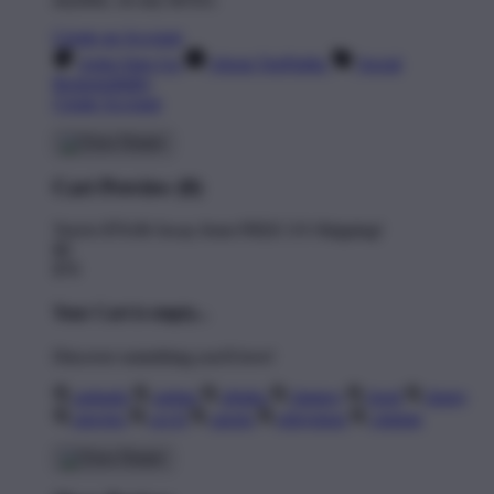
Create an Account
Artist Sign Up
About TeePublic
Social
Responsibility
Create Account
Cart Preview (0)
You're
$70.00
Away from
FREE US Shipping!
$0
$70
Your Cart is empty...
Discover something you'll love!
animals
anime
drinks
fantasy
food
funny
movies
sci-fi
sports
television
vintage